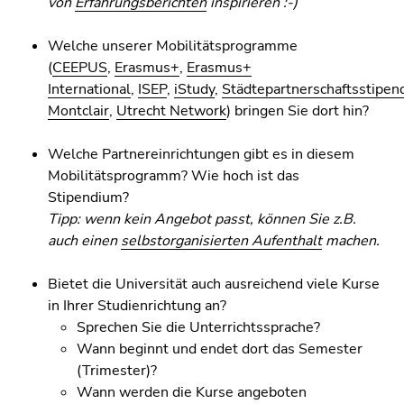
von
Erfahrungsberichten
inspirieren :-)
Seitenbereichs.
Zur
Welche unserer Mobilitätsprogramme
Übersicht
(
CEEPUS
,
Erasmus+
,
Erasmus+
der
International
,
ISEP
,
iStudy
,
Städtepartnerschaftsstipen
Seitenbereiche
Montclair
,
Utrecht Network
) bringen Sie dort hin?
Welche Partnereinrichtungen gibt es in diesem
Mobilitätsprogramm? Wie hoch ist das
Stipendium?
Tipp: wenn kein Angebot passt, können Sie z.B.
auch einen
selbstorganisierten Aufenthalt
machen.
Bietet die Universität auch ausreichend viele Kurse
in Ihrer Studienrichtung an?
Sprechen Sie die Unterrichtssprache?
Wann beginnt und endet dort das Semester
(Trimester)?
Wann werden die Kurse angeboten