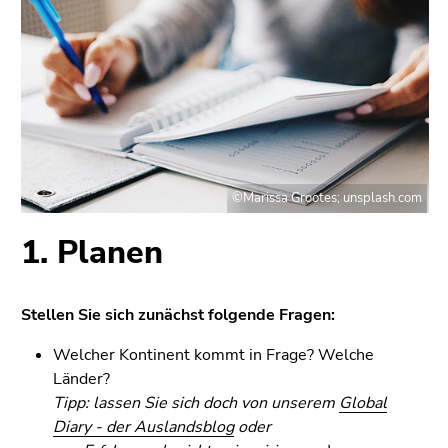
4)
Zu
den
Zusatzinformationen
(Zugriffstaste
5)
Zu
den
Seiteneinstellungen
©Marissa Grootes; unsplash.com
(Benutzer/Sprache)
1. Planen
(Zugriffstaste
8)
Zur
Stellen Sie sich zunächst folgende Fragen:
Suche
(Zugriffstaste
Welcher Kontinent kommt in Frage? Welche
9)
Länder?
Tipp: lassen Sie sich doch von unserem
Global
Ende
Diary - der Auslandsblog
oder
dieses