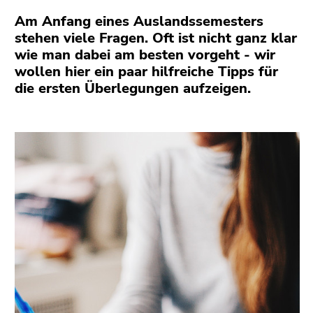
bestätigen
Am Anfang eines Auslandssemesters
Sie diesen
stehen viele Fragen. Oft ist nicht ganz klar
Link.
wie man dabei am besten vorgeht - wir
Beginn
Zum
wollen hier ein paar hilfreiche Tipps für
des
Inhalt
die ersten Überlegungen aufzeigen.
Seitenbereichs:
(Zugriffstaste
Seitenbereiche:
1)
Zur
Positionsanzeige
(Zugriffstaste
2)
Zur
Hauptnavigation
(Zugriffstaste
3)
Zur
Unternavigation
(Zugriffstaste