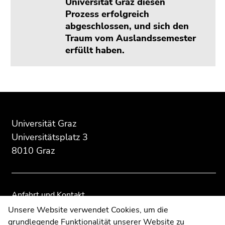
Universität Graz diesen
Prozess erfolgreich
abgeschlossen, und sich den
Traum vom Auslandssemester
erfüllt haben.
Beginn
Ende
Ende
des
dieses
dieses
Seitenbereichs:
Seitenbereichs.
Seitenbereichs.
Universität Graz
Zusatzinformationen:
Zur
Zur
Universitätsplatz 3
Übersicht
Übersicht
8010 Graz
der
der
Seitenbereiche
Seitenbereiche
Anfahrt und Kontakt
Kommunikation und Öffentlichkeitsarbeit
Unsere Website verwendet Cookies, um die
grundlegende Funktionalität unserer Website zu
Moodle